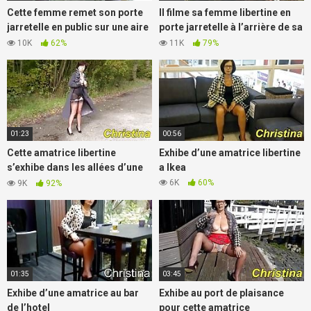
Cette femme remet son porte
Il filme sa femme libertine en
jarretelle en public sur une aire
porte jarretelle à l’arrière de sa
de repos
voiture
10K
62%
11K
79%
01:23
00:56
Cette amatrice libertine
Exhibe d’une amatrice libertine
s’exhibe dans les allées d’une
a Ikea
forêt
6K
60%
9K
92%
01:35
03:45
Exhibe d’une amatrice au bar
Exhibe au port de plaisance
de l’hotel
pour cette amatrice