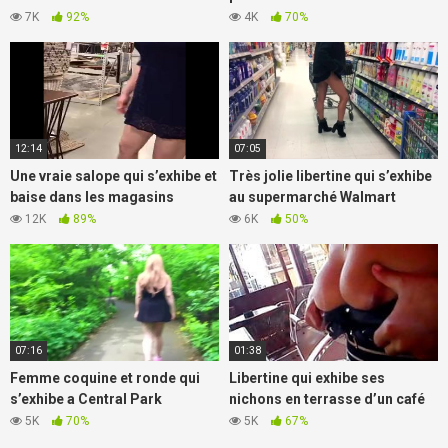
7K
92%
4K
70%
12:14
07:05
Une vraie salope qui s’exhibe et
Très jolie libertine qui s’exhibe
baise dans les magasins
au supermarché Walmart
12K
89%
6K
50%
07:16
01:38
Femme coquine et ronde qui
Libertine qui exhibe ses
s’exhibe a Central Park
nichons en terrasse d’un café
5K
70%
5K
67%