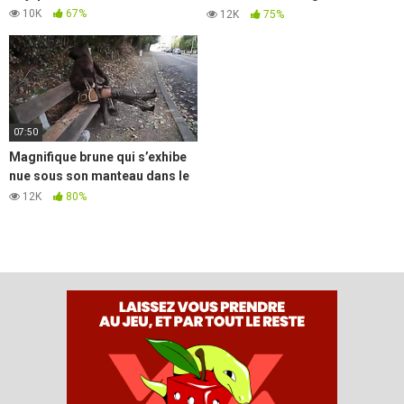
magasin
10K
67%
12K
75%
07:50
Magnifique brune qui s’exhibe
nue sous son manteau dans le
92
12K
80%