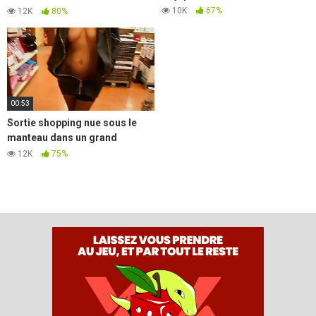
92
10K
67%
12K
80%
00:53
Sortie shopping nue sous le
manteau dans un grand
magasin
12K
75%