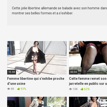
Cette jolie libertine allemande se balade avec son homme dans
montrer ses belles formes et a s’exhiber.
15:44
00:34
Femme libertine qui s’exhibe proche
Cette femme remet son
d’une usine
jarretelle en public sur 
repos
6K
93%
10K
62%