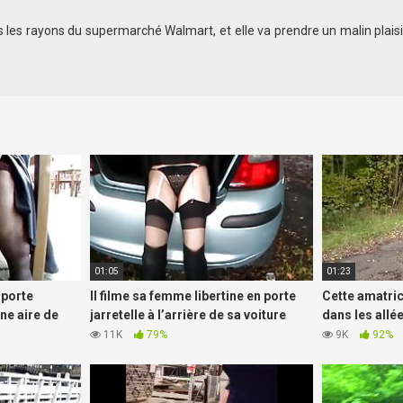
 les rayons du supermarché Walmart, et elle va prendre un malin plaisi
01:05
01:23
 porte
Il filme sa femme libertine en porte
Cette amatric
une aire de
jarretelle à l’arrière de sa voiture
dans les allé
11K
79%
9K
92%