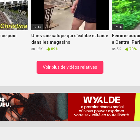
12:14
07:16
ance pour
Une vraie salope qui s’exhibe et baise
Femme coquin
dans les magasins
a Central Par
12K
89%
5K
70%
Voir plus de vidéos relatives