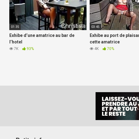
01:35
03:45
Exhibe d’une amatrice au bar de
Exhibe au port de plais
l’hotel
cette amatrice
7K
93%
4K
70%