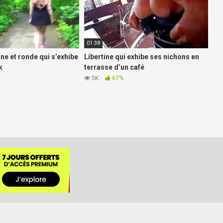
01:38
e et ronde qui s’exhibe
Libertine qui exhibe ses nichons en
k
terrasse d’un café
5K
67%