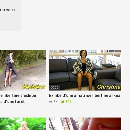
r a nous
00:56
e libertine s’exhibe
Exhibe d’une amatrice libertine a Ikea
es d’une forêt
6K
60%