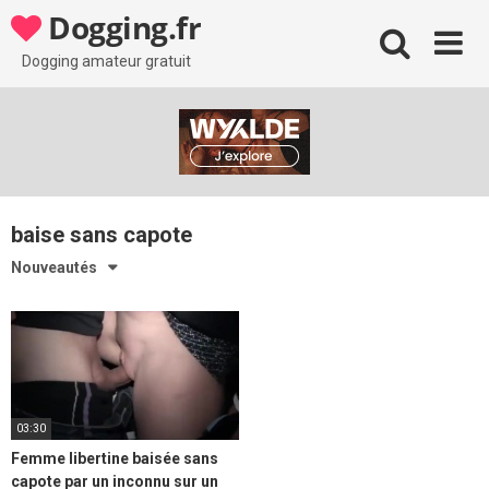
Skip
Dogging.fr
to
content
Dogging amateur gratuit
baise sans capote
Nouveautés
03:30
Femme libertine baisée sans
capote par un inconnu sur un