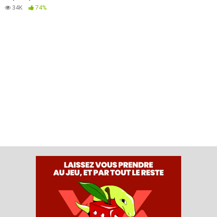
parking
34K
74%