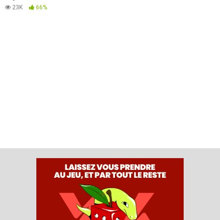
23K
66%