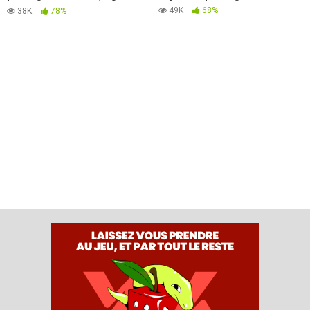
bureau)
49K
68%
38K
78%