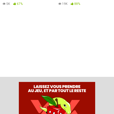
5K
67%
19K
88%