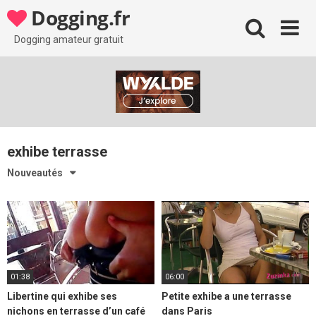
Skip
Dogging.fr
to
content
Dogging amateur gratuit
exhibe terrasse
Nouveautés
01:38
06:00
Libertine qui exhibe ses
Petite exhibe a une terrasse
nichons en terrasse d’un café
dans Paris