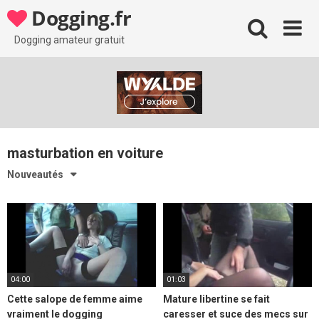
Skip
Dogging.fr
to
content
Dogging amateur gratuit
masturbation en voiture
Nouveautés
04:00
01:03
Cette salope de femme aime
Mature libertine se fait
vraiment le dogging
caresser et suce des mecs sur