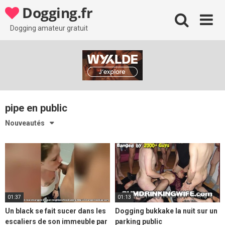
Skip
Dogging.fr
to
content
Dogging amateur gratuit
pipe en public
Nouveautés
01:37
01:13
Un black se fait sucer dans les
Dogging bukkake la nuit sur un
escaliers de son immeuble par
parking public