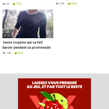
une meuf
18K
89%
6K
79%
07:30
Jeune coquine qui se fait
baiser pendant sa promenade
avec son chien
16K
85%